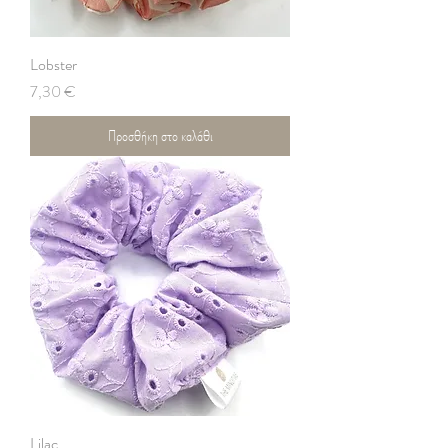
Lobster
Τιμή
7,30 €
Προσθήκη στο καλάθι
Lilac