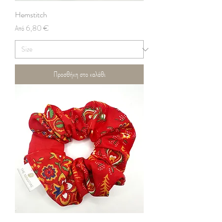
Hemstitch
Τιμή Έκπτωσης
Από
6,80 €
Προσθήκη στο καλάθι