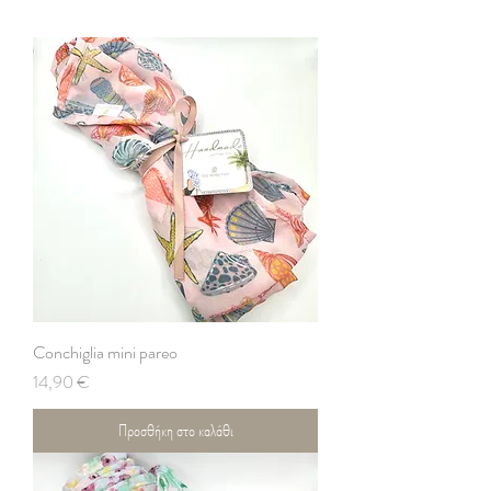
Conchiglia mini pareo
Τιμή
14,90 €
Προσθήκη στο καλάθι