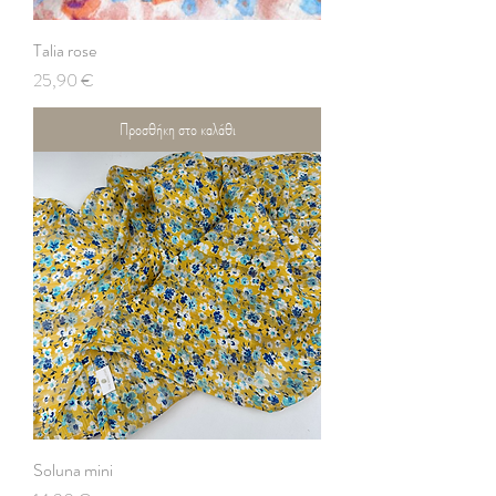
Talia rose
Τιμή
25,90 €
Προσθήκη στο καλάθι
Soluna mini