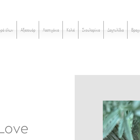
ορά όλων
Αξεσουάρ
Λαστιχάκια
Κολιέ
Σκουλαρίκια
Δαχτυλίδια
Βραχι
Love