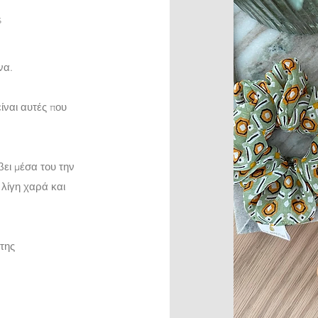
s
να.
ίναι αυτές που
ει μέσα του την
 λίγη χαρά και
 της