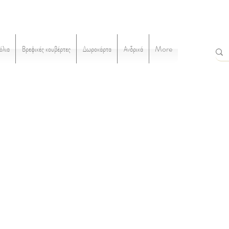
όλια
Βρεφικές κουβέρτες
Δωροκάρτα
Ανδρικά
More