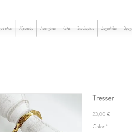
ορά όλων
Αξεσουάρ
Λαστιχάκια
Κολιέ
Σκουλαρίκια
Δαχτυλίδια
Βραχι
Tresser
Τιμή
23,00 €
Color
*