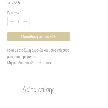
Τιμή
12,00 €
Ποσότητα
*
Προσθήκη στο καλάθι
Κολιέ με ατσάλινη αλυσίδα και μοτιφ επίχρυσο
μάτι 26mm με χάντρα
Μήκος αλυσίδας 45cm +5cm επέκταση.
Δείτε επίσης