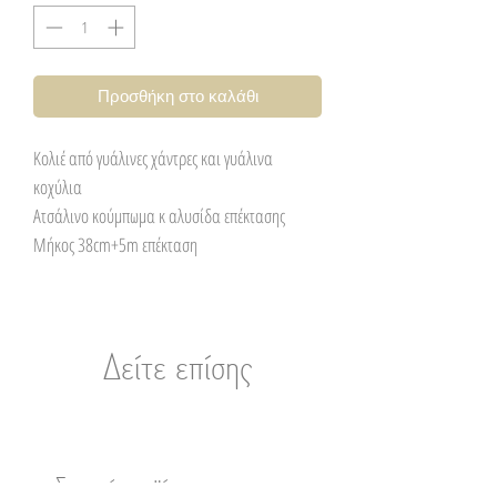
Προσθήκη στο καλάθι
Κολιέ από γυάλινες χάντρες και γυάλινα
κοχύλια
Ατσάλινο κούμπωμα κ αλυσίδα επέκτασης
Μήκος 38cm+5m επέκταση
Δείτε επίσης
Σχετικά προϊόντα