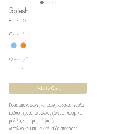
Splash
Price
€23.00
Color
*
Quantity
*
Add to Cart
Κολιέ από γυάλινες κοντιέρες, κοράλια, χαολίτη
κύβους, χρυσές ατσάλινες χάντρες, κεραμικές
ροδέλες και κεραμικό ψαράκι.
Ατσάλινο κούμπωμα κ αλυσίδα επέκτασης