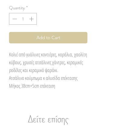
Quantity
*
Add to Cart
Κολιέ από γυάλινες κοντιέρες, κοράλια, χαολίτη
κύβους, χρυσές ατσάλινες χάντρες, κεραμικές
ροδέλες και κεραμικό ψαράκι.
Ατσάλινο κούμπωμα κ αλυσίδα επέκτασης
Μήκος 38cm+5cm επέκταση
Δείτε επίσης