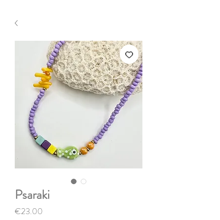
Psaraki
Price
€23.00