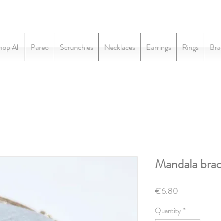
hop All
Pareo
Scrunchies
Necklaces
Earrings
Rings
Bra
Mandala brac
Price
€6.80
Quantity
*