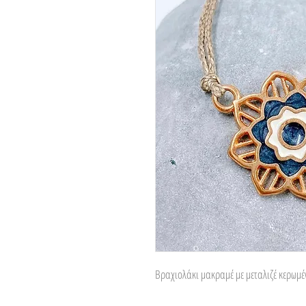
Βραχιολάκι μακραμέ με μεταλιζέ κερωμέ