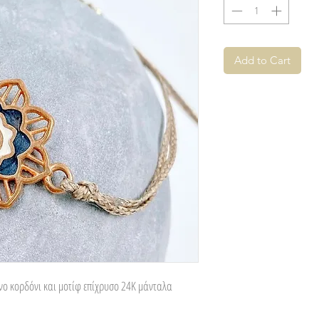
Add to Cart
νο κορδόνι και μοτίφ επίχρυσο 24Κ μάνταλα