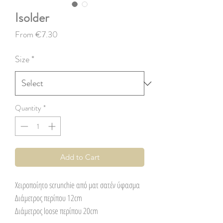
Isolder
Sale
From
€7.30
Price
Size
*
Quantity
*
Add to Cart
Χειροποίητο scrunchie από ματ σατέν ύφασμα
Διάμετρος περίπου 12cm
Διάμετρος loose περίπου 20cm